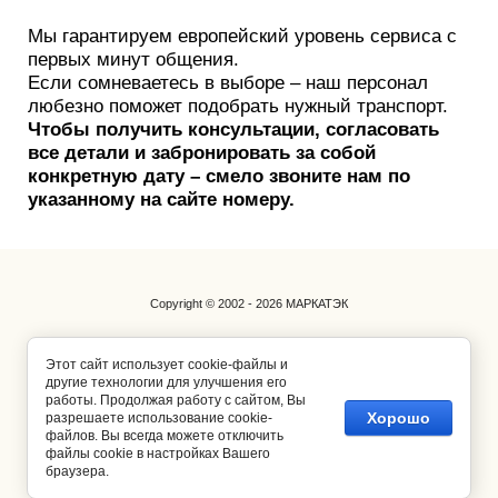
Мы гарантируем европейский уровень сервиса с
первых минут общения.
Если сомневаетесь в выборе – наш персонал
любезно поможет подобрать нужный транспорт.
Чтобы получить консультации, согласовать
все детали и забронировать за собой
конкретную дату – смело звоните нам по
указанному на сайте номеру.
Copyright © 2002 - 2026 МАРКАТЭК
Наш транспорт для Вашего бизнеса.
Этот сайт использует cookie-файлы и
+7 (921) 793-24-91
другие технологии для улучшения его
работы. Продолжая работу с сайтом, Вы
Хорошо
разрешаете использование cookie-
САНКТ-ПЕТЕРБУРГ, УЛ. РИМСКОГО-КОРСАКОВА Д. 8/18, офис 9
файлов. Вы всегда можете отключить
файлы cookie в настройках Вашего
Разработка сайтов пассажирских перевозок
браузера.